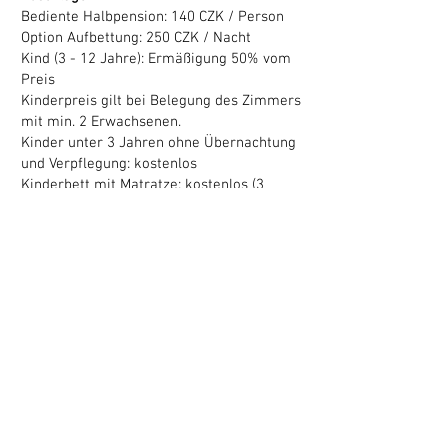
Bediente Halbpension: 140 CZK / Person
Option Aufbettung: 250 CZK / Nacht
Kind (3 - 12 Jahre): Ermäßigung 50% vom
Preis
Kinderpreis gilt bei Belegung des Zimmers
mit min. 2 Erwachsenen.
Kinder unter 3 Jahren ohne Übernachtung
und Verpflegung: kostenlos
Kinderbett mit Matratze: kostenlos (3
Stück verfügbar, muss im Voraus bestellt
werden) Doppelzimmer zur Einzelnutzung:
+ 50%
Hund: nur kleine Rasse 250 CZK pro Nacht
Unterkunft für eine Nacht: + 20%
Silvestermenü: 400 CZK / Person
Die Preise sind inklusive Mehrwertsteuer
und Freizeitgebühr. Rauchverbot im
ganzen Areal! Für einen Verstoß
berechnen wir 1000 Kč pro Nacht.